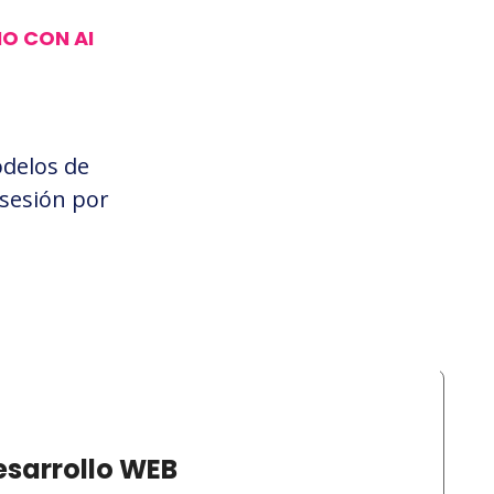
O CON AI
odelos de
sesión por
esarrollo WEB