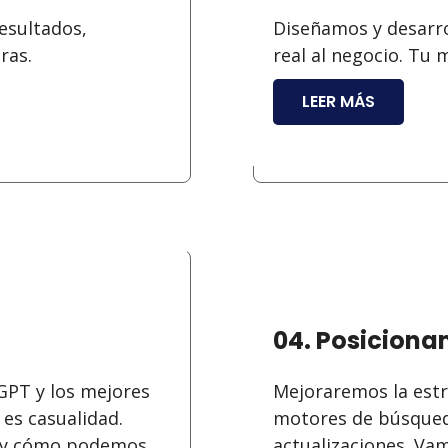
esultados,
Diseñamos y desarr
oras.
real al negocio. Tu 
LEER MÁS
04. Posiciona
GPT y los mejores
Mejoraremos la est
es casualidad.
motores de búsqued
O y cómo podemos
actualizaciones. Vam