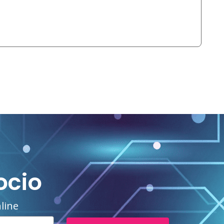
ocio
line