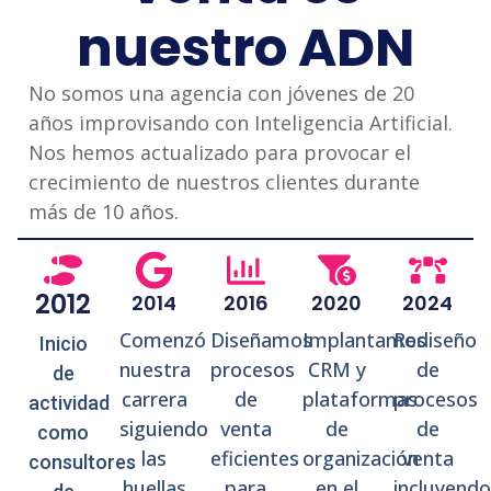
nuestro ADN
No somos una agencia con jóvenes de 20
años improvisando con Inteligencia Artificial.
Nos hemos actualizado para provocar el
crecimiento de nuestros clientes durante
más de 10 años.
2012
2014
2016
2020
2024
Comenzó
Diseñamos
Implantamos
Rediseño
Inicio
nuestra
procesos
CRM y
de
de
carrera
de
plataformas
procesos
actividad
siguiendo
venta
de
de
como
las
eficientes
organización
venta
consultores
huellas
para
en el
incluyendo