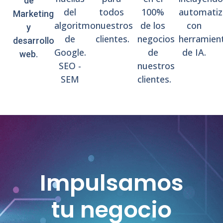
de
del
todos
100%
automatiz
Marketing
algoritmo
nuestros
de los
con
y
de
clientes.
negocios
herramien
desarrollo
Google.
de
de IA.
web.
SEO -
nuestros
SEM
clientes.
Impulsamos
tu negocio